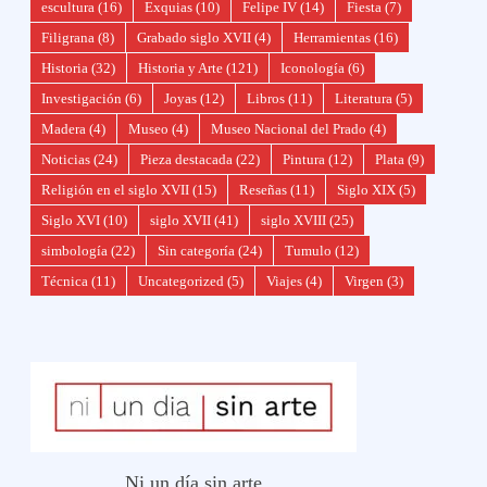
escultura
(16)
Exquias
(10)
Felipe IV
(14)
Fiesta
(7)
Filigrana
(8)
Grabado siglo XVII
(4)
Herramientas
(16)
Historia
(32)
Historia y Arte
(121)
Iconología
(6)
Investigación
(6)
Joyas
(12)
Libros
(11)
Literatura
(5)
Madera
(4)
Museo
(4)
Museo Nacional del Prado
(4)
Noticias
(24)
Pieza destacada
(22)
Pintura
(12)
Plata
(9)
Religión en el siglo XVII
(15)
Reseñas
(11)
Siglo XIX
(5)
Siglo XVI
(10)
siglo XVII
(41)
siglo XVIII
(25)
simbología
(22)
Sin categoría
(24)
Tumulo
(12)
Técnica
(11)
Uncategorized
(5)
Viajes
(4)
Virgen
(3)
Ni un día sin arte