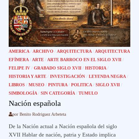
AMERICA
/
ARCHIVO
/
ARQUITECTURA
/
ARQUITECTURA
EFÍMERA
/
ARTE
/
ARTE BARROCO EN EL SIGLO XVII
/
FELIPE IV
/
GRABADO SIGLO XVII
/
HISTORIA
/
HISTORIA Y ARTE
/
INVESTIGACIÓN
/
LEYENDA NEGRA
/
LIBROS
/
MUSEO
/
PINTURA
/
POLITICA
/
SIGLO XVII
/
SIMBOLOGÍA
/
SIN CATEGORÍA
/
TUMULO
Nación española
por
Benito Rodriguez Arbeteta
De la Nación actual a Nación española del siglo
XVII Hablar de nación, patria y Estado implica