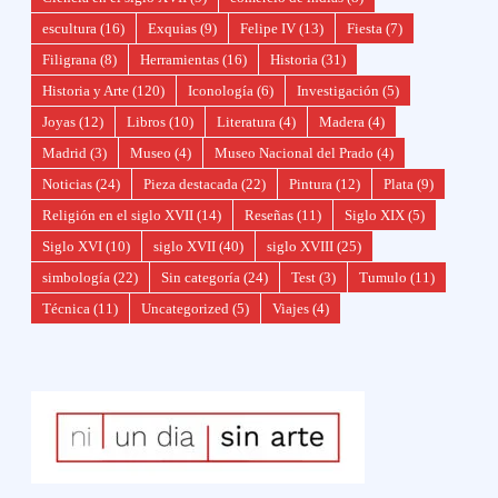
escultura
(16)
Exquias
(9)
Felipe IV
(13)
Fiesta
(7)
Filigrana
(8)
Herramientas
(16)
Historia
(31)
Historia y Arte
(120)
Iconología
(6)
Investigación
(5)
Joyas
(12)
Libros
(10)
Literatura
(4)
Madera
(4)
Madrid
(3)
Museo
(4)
Museo Nacional del Prado
(4)
Noticias
(24)
Pieza destacada
(22)
Pintura
(12)
Plata
(9)
Religión en el siglo XVII
(14)
Reseñas
(11)
Siglo XIX
(5)
Siglo XVI
(10)
siglo XVII
(40)
siglo XVIII
(25)
simbología
(22)
Sin categoría
(24)
Test
(3)
Tumulo
(11)
Técnica
(11)
Uncategorized
(5)
Viajes
(4)