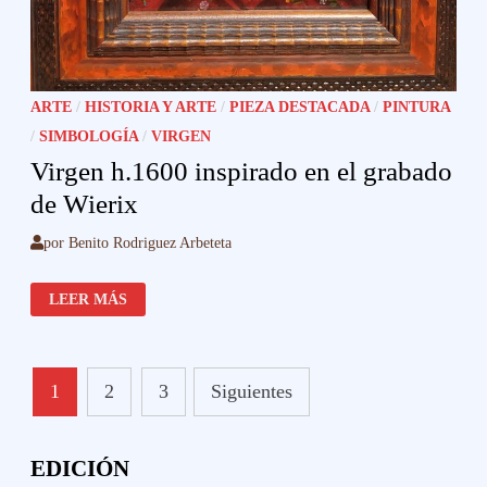
ARTE
/
HISTORIA Y ARTE
/
PIEZA DESTACADA
/
PINTURA
/
SIMBOLOGÍA
/
VIRGEN
Virgen h.1600 inspirado en el grabado
de Wierix
por
Benito Rodriguez Arbeteta
VIRGEN
LEER MÁS
H.1600
INSPIRADO
EN
EL
GRABADO
Paginación
DE
1
2
3
Siguientes
WIERIX
de
entradas
EDICIÓN