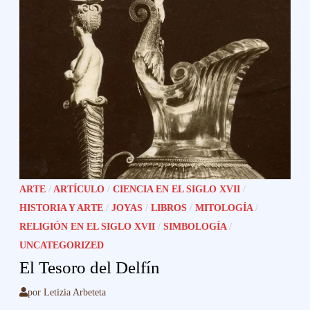
ARTE
/
ARTÍCULO
/
CIENCIA EN EL SIGLO XVII
/
HISTORIA Y ARTE
/
JOYAS
/
LIBROS
/
MITOLOGÍA
/
RELIGIÓN EN EL SIGLO XVII
/
SIMBOLOGÍA
/
UNCATEGORIZED
El Tesoro del Delfín
por
Letizia Arbeteta