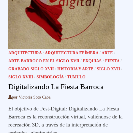
ARQUITECTURA
/
ARQUITECTURA EFÍMERA
/
ARTE
/
ARTE BARROCO EN EL SIGLO XVII
/
EXQUIAS
/
FIESTA
/
GRABADO SIGLO XVII
/
HISTORIA Y ARTE
/
SIGLO XVII
/
SIGLO XVIII
/
SIMBOLOGÍA
/
TUMULO
Digitalizando La Fiesta Barroca
por
Victoria Soto Caba
El objetivo de Fest-Digital: Digitalizando La Fiesta
Barroca es la reconstrucción virtual, valiéndose de la
recreación 3D, a través de la interpretación de
grabados, planimetrías …