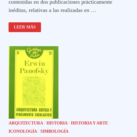
contenidas en dos publicaciones prácticamente
inéditas, relativas a las realizadas en …
EXEQUIAS
LEER MÁS
DE
FELIPE
IV
EN
GRANADA
ARQUITECTURA
/
HISTORIA
/
HISTORIA Y ARTE
/
ICONOLOGÍA
/
SIMBOLOGÍA