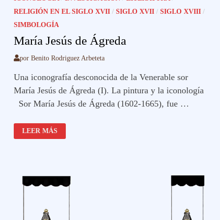
RELIGIÓN EN EL SIGLO XVII
/
SIGLO XVII
/
SIGLO XVIII
/
SIMBOLOGÍA
María Jesús de Ágreda
por
Benito Rodriguez Arbeteta
Una iconografía desconocida de la Venerable sor
María Jesús de Ágreda (I). La pintura y la iconología
Sor María Jesús de Ágreda (1602-1665), fue …
MARÍA
LEER MÁS
JESÚS
DE
ÁGREDA