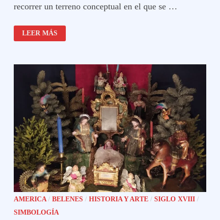
recorrer un terreno conceptual en el que se …
NACIÓN
LEER MÁS
ESPAÑOLA
AMERICA
/
BELENES
/
HISTORIA Y ARTE
/
SIGLO XVIII
/
SIMBOLOGÍA