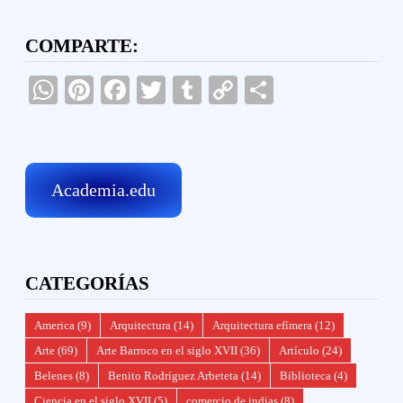
COMPARTE:
WhatsApp
Pinterest
Facebook
Twitter
Tumblr
Copy
Compartir
Link
Academia.edu
CATEGORÍAS
America
(9)
Arquitectura
(14)
Arquitectura efímera
(12)
Arte
(69)
Arte Barroco en el siglo XVII
(36)
Artículo
(24)
Belenes
(8)
Benito Rodríguez Arbeteta
(14)
Biblioteca
(4)
Ciencia en el siglo XVII
(5)
comercio de indias
(8)