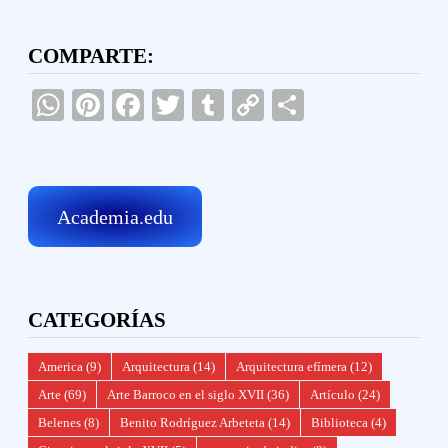
COMPARTE:
WhatsApp
Pinterest
Facebook
Twitter
Tumblr
Copy
Compartir
Link
Academia.edu
CATEGORÍAS
America
(9)
Arquitectura
(14)
Arquitectura efímera
(12)
Arte
(69)
Arte Barroco en el siglo XVII
(36)
Artículo
(24)
Belenes
(8)
Benito Rodríguez Arbeteta
(14)
Biblioteca
(4)