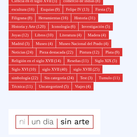
Ciencia en el siglo XVII
(5)
comercio de indias
(8)
escultura
(16)
Exquias
(9)
Felipe IV
(13)
Fiesta
(7)
Filigrana
(8)
Herramientas
(16)
Historia
(31)
Historia y Arte
(120)
Iconología
(6)
Investigación
(5)
Joyas
(12)
Libros
(10)
Literatura
(4)
Madera
(4)
Madrid
(3)
Museo
(4)
Museo Nacional del Prado
(4)
Noticias
(24)
Pieza destacada
(22)
Pintura
(12)
Plata
(9)
Religión en el siglo XVII
(14)
Reseñas
(11)
Siglo XIX
(5)
Siglo XVI
(10)
siglo XVII
(40)
siglo XVIII
(25)
simbología
(22)
Sin categoría
(24)
Test
(3)
Tumulo
(11)
Técnica
(11)
Uncategorized
(5)
Viajes
(4)