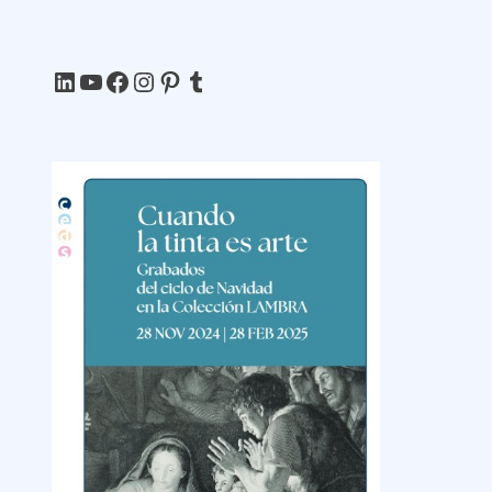
LinkedIn
YouTube
Facebook
Instagram
Pinterest
Tumblr