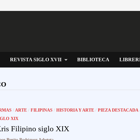
REVISTA SIGLO XVII
BIBLIOTECA
LIBRER
CO
RMAS
/
ARTE
/
FILIPINAS
/
HISTORIA Y ARTE
/
PIEZA DESTACADA
IGLO XIX
ris Filipino siglo XIX
por
Benito Rodriguez Arbeteta