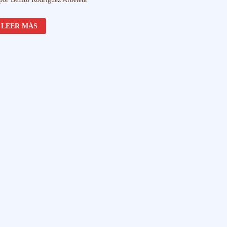
KRIS
LEER MÁS
FILIPINO
SIGLO
XIX