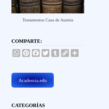
Testamentos Casa de Austria
COMPARTE:
WhatsApp
Pinterest
Facebook
Twitter
Tumblr
Copy
Comparti
Link
Academia.edu
CATEGORÍAS