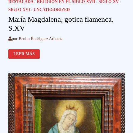
DESTACADA
/
RELIGIÓN EN EL SIGLO XVII
/
SIGLO XV
/
SIGLO XVI
/
UNCATEGORIZED
María Magdalena, gotica flamenca,
S.XV
por
Benito Rodriguez Arbeteta
MARÍA
LEER MÁS
MAGDALENA,
GOTICA
FLAMENCA,
S.XV