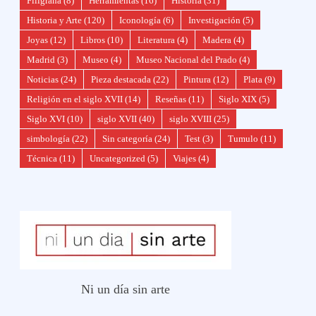
Filigrana
(8)
Herramientas
(16)
Historia
(31)
Historia y Arte
(120)
Iconología
(6)
Investigación
(5)
Joyas
(12)
Libros
(10)
Literatura
(4)
Madera
(4)
Madrid
(3)
Museo
(4)
Museo Nacional del Prado
(4)
Noticias
(24)
Pieza destacada
(22)
Pintura
(12)
Plata
(9)
Religión en el siglo XVII
(14)
Reseñas
(11)
Siglo XIX
(5)
Siglo XVI
(10)
siglo XVII
(40)
siglo XVIII
(25)
simbología
(22)
Sin categoría
(24)
Test
(3)
Tumulo
(11)
Técnica
(11)
Uncategorized
(5)
Viajes
(4)
Ni un día sin arte