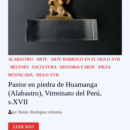
ALABASTRO
/
ARTE
/
ARTE BARROCO EN EL SIGLO XVII
/
BELENES
/
ESCULTURA
/
HISTORIA Y ARTE
/
PIEZA
DESTACADA
/
SIGLO XVII
Pastor en piedra de Huamanga
(Alabastro), Virreinato del Perú,
s.XVII
por
Benito Rodriguez Arbeteta
PASTOR
LEER MÁS
EN