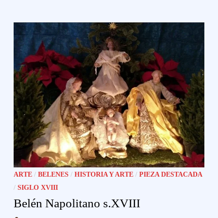
INSPIRADO
EN
EL
GRABADO
DE
WIERIX
ARTE
/
BELENES
/
HISTORIA Y ARTE
/
PIEZA DESTACADA
/
SIGLO XVIII
Belén Napolitano s.XVIII