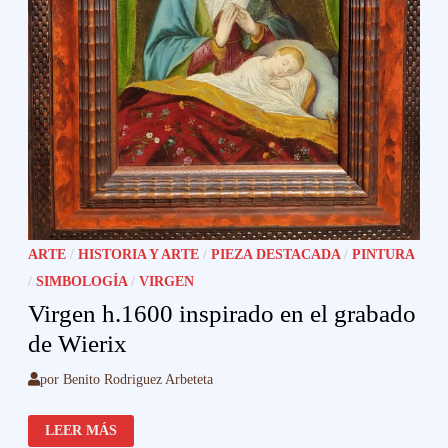
ARTE
/
HISTORIA Y ARTE
/
PIEZA DESTACADA
/
PINTURA
/
SIMBOLOGÍA
/
VIRGEN
Virgen h.1600 inspirado en el grabado
de Wierix
por
Benito Rodriguez Arbeteta
VIRGEN
LEER MÁS
H.1600