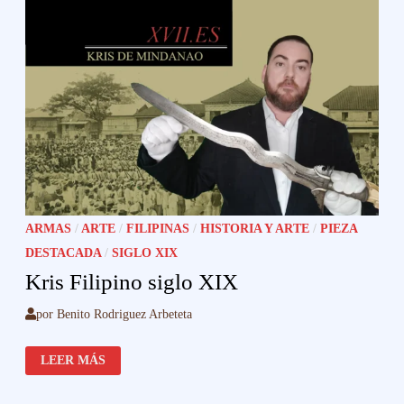
ARMAS
/
ARTE
/
FILIPINAS
/
HISTORIA Y ARTE
/
PIEZA
DESTACADA
/
SIGLO XIX
Kris Filipino siglo XIX
por
Benito Rodriguez Arbeteta
KRIS
LEER MÁS
FILIPINO
SIGLO
XIX