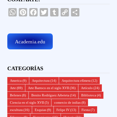
WhatsApp
Pinterest
Facebook
Twitter
Tumblr
Copy
Compartir
Link
Academia.edu
CATEGORÍAS
America
(9)
Arquitectura
(14)
Arquitectura efímera
(12)
Arte
(69)
Arte Barroco en el siglo XVII
(36)
Artículo
(24)
Belenes
(8)
Benito Rodríguez Arbeteta
(14)
Biblioteca
(4)
Ciencia en el siglo XVII
(5)
comercio de indias
(8)
escultura
(16)
Exquias
(9)
Felipe IV
(13)
Fiesta
(7)