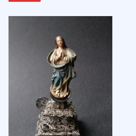
PIEDRA
DE
HUAMANGA
(ALABASTRO),
VIRREINATO
DEL
PERÚ,
S.XVII