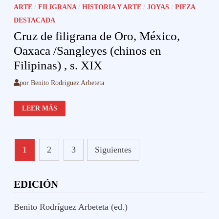
ARTE
/
FILIGRANA
/
HISTORIA Y ARTE
/
JOYAS
/
PIEZA
DESTACADA
Cruz de filigrana de Oro, México,
Oaxaca /Sangleyes (chinos en
Filipinas) , s. XIX
por
Benito Rodriguez Arbeteta
CRUZ
LEER MÁS
DE
FILIGRANA
DE
ORO,
MÉXICO,
Paginación
OAXACA
1
2
3
Siguientes
/SANGLEYES
(CHINOS
de
EN
FILIPINAS)
,
entradas
EDICIÓN
S.
XIX
Benito Rodríguez Arbeteta (ed.)