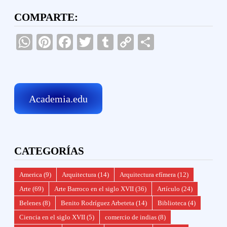
COMPARTE:
WhatsApp
Pinterest
Facebook
Twitter
Tumblr
Copy
Compartir
Link
Academia.edu
CATEGORÍAS
America
(9)
Arquitectura
(14)
Arquitectura efímera
(12)
Arte
(69)
Arte Barroco en el siglo XVII
(36)
Artículo
(24)
Belenes
(8)
Benito Rodríguez Arbeteta
(14)
Biblioteca
(4)
Ciencia en el siglo XVII
(5)
comercio de indias
(8)