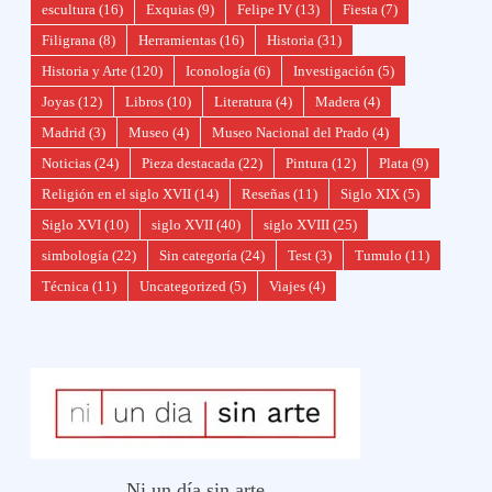
escultura
(16)
Exquias
(9)
Felipe IV
(13)
Fiesta
(7)
Filigrana
(8)
Herramientas
(16)
Historia
(31)
Historia y Arte
(120)
Iconología
(6)
Investigación
(5)
Joyas
(12)
Libros
(10)
Literatura
(4)
Madera
(4)
Madrid
(3)
Museo
(4)
Museo Nacional del Prado
(4)
Noticias
(24)
Pieza destacada
(22)
Pintura
(12)
Plata
(9)
Religión en el siglo XVII
(14)
Reseñas
(11)
Siglo XIX
(5)
Siglo XVI
(10)
siglo XVII
(40)
siglo XVIII
(25)
simbología
(22)
Sin categoría
(24)
Test
(3)
Tumulo
(11)
Técnica
(11)
Uncategorized
(5)
Viajes
(4)
Ni un día sin arte