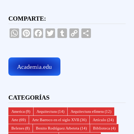
COMPARTE:
WhatsApp
Pinterest
Facebook
Twitter
Tumblr
Copy
Compartir
Link
Academia.edu
CATEGORÍAS
America
(9)
Arquitectura
(14)
Arquitectura efímera
(12)
Arte
(69)
Arte Barroco en el siglo XVII
(36)
Artículo
(24)
Belenes
(8)
Benito Rodríguez Arbeteta
(14)
Biblioteca
(4)