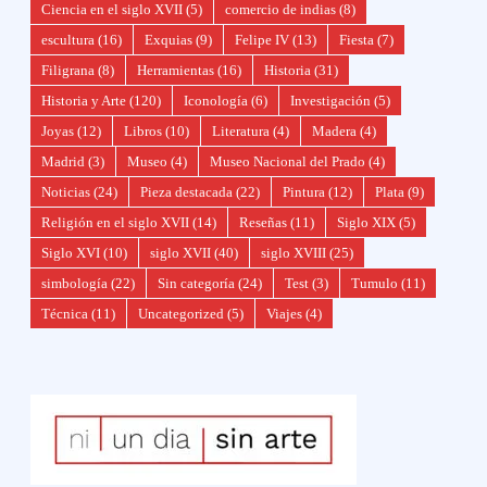
Ciencia en el siglo XVII
(5)
comercio de indias
(8)
escultura
(16)
Exquias
(9)
Felipe IV
(13)
Fiesta
(7)
Filigrana
(8)
Herramientas
(16)
Historia
(31)
Historia y Arte
(120)
Iconología
(6)
Investigación
(5)
Joyas
(12)
Libros
(10)
Literatura
(4)
Madera
(4)
Madrid
(3)
Museo
(4)
Museo Nacional del Prado
(4)
Noticias
(24)
Pieza destacada
(22)
Pintura
(12)
Plata
(9)
Religión en el siglo XVII
(14)
Reseñas
(11)
Siglo XIX
(5)
Siglo XVI
(10)
siglo XVII
(40)
siglo XVIII
(25)
simbología
(22)
Sin categoría
(24)
Test
(3)
Tumulo
(11)
Técnica
(11)
Uncategorized
(5)
Viajes
(4)