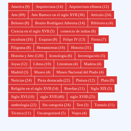
America
(9)
Arquitectura
(14)
Arquitectura efímera
(12)
Arte
(69)
Arte Barroco en el siglo XVII
(36)
Artículo
(24)
Belenes
(8)
Benito Rodríguez Arbeteta
(14)
Biblioteca
(4)
Ciencia en el siglo XVII
(5)
comercio de indias
(8)
escultura
(16)
Exquias
(9)
Felipe IV
(13)
Fiesta
(7)
Filigrana
(8)
Herramientas
(16)
Historia
(31)
Historia y Arte
(120)
Iconología
(6)
Investigación
(5)
Joyas
(12)
Libros
(10)
Literatura
(4)
Madera
(4)
Madrid
(3)
Museo
(4)
Museo Nacional del Prado
(4)
Noticias
(24)
Pieza destacada
(22)
Pintura
(12)
Plata
(9)
Religión en el siglo XVII
(14)
Reseñas
(11)
Siglo XIX
(5)
Siglo XVI
(10)
siglo XVII
(40)
siglo XVIII
(25)
simbología
(22)
Sin categoría
(24)
Test
(3)
Tumulo
(11)
Técnica
(11)
Uncategorized
(5)
Viajes
(4)