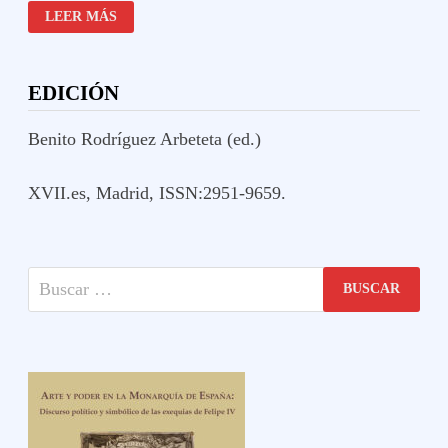
EXPOSICIÓN
LEER MÁS
TEMPORAL
DEL
BARRO
COCIDO
AL
EDICIÓN
OBJETO
Benito Rodríguez Arbeteta (ed.)
XVII.es, Madrid, ISSN:2951-9659.
Buscar: