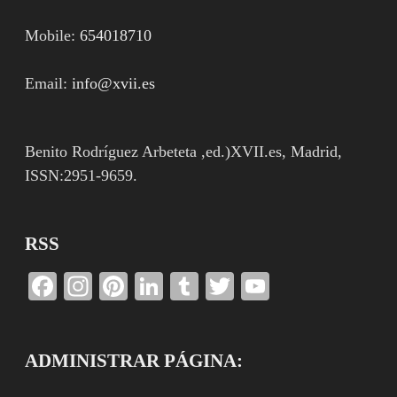
Mobile:
654018710
Email:
info@xvii.es
Benito Rodríguez Arbeteta ,ed.)XVII.es, Madrid,
ISSN:2951-9659.
RSS
Facebook
Instagram
Pinterest
LinkedIn
Tumblr
Twitter
YouTube
Channel
ADMINISTRAR PÁGINA: