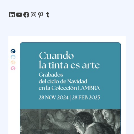
LinkedIn
YouTube
Facebook
Instagram
Pinterest
Tumblr