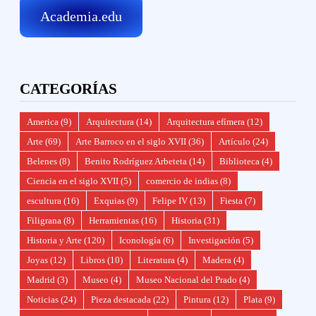
Academia.edu
CATEGORÍAS
America
(9)
Arquitectura
(14)
Arquitectura efímera
(12)
Arte
(69)
Arte Barroco en el siglo XVII
(36)
Artículo
(24)
Belenes
(8)
Benito Rodríguez Arbeteta
(14)
Biblioteca
(4)
Ciencia en el siglo XVII
(5)
comercio de indias
(8)
escultura
(16)
Exquias
(9)
Felipe IV
(13)
Fiesta
(7)
Filigrana
(8)
Herramientas
(16)
Historia
(31)
Historia y Arte
(120)
Iconología
(6)
Investigación
(5)
Joyas
(12)
Libros
(10)
Literatura
(4)
Madera
(4)
Madrid
(3)
Museo
(4)
Museo Nacional del Prado
(4)
Noticias
(24)
Pieza destacada
(22)
Pintura
(12)
Plata
(9)