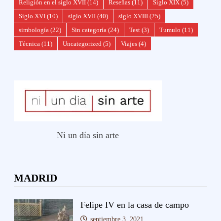
Religión en el siglo XVII
(14)
Reseñas
(11)
Siglo XIX
(5)
Siglo XVI
(10)
siglo XVII
(40)
siglo XVIII
(25)
simbología
(22)
Sin categoría
(24)
Test
(3)
Tumulo
(11)
Técnica
(11)
Uncategorized
(5)
Viajes
(4)
Ni un día sin arte
MADRID
Felipe IV en la casa de campo
septiembre 3, 2021