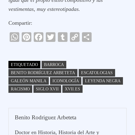
igual que el propio estilo compositivo y las
vestimentas, muy estereotipadas.
Compartir:
W
Pi
Fa
T
T
C
C
ha
nt
ce
wi
u
op
o
ts
er
bo
tte
m
y
m
A
es
ok
r
bl
Li
pa
ETIQUETADO
BARROCA
pp
t
r
nk
rti
BENITO RODRÍGUEZ ARBETETA
ESCATOLOGIAS
GALEÓN MANILA
ICONOLOGÍA
LEYENDA NEGRA
r
RACISMO
SIGLO XVII
XVII.ES
Benito Rodriguez Arbeteta
Doctor en Historia, Historia del Arte y