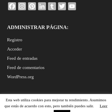
Facebook
Instagram
Pinterest
LinkedIn
Tumblr
Twitter
YouTube
Channel
ADMINISTRAR PÁGINA:
Registro
Acceder
Feed de entradas
Feed de comentarios
WordPress.org
Esta web utiliza cookies para mejorar tu rendimiento. Asumimos
Benito Rodríguez Arbeteta (ed.), XVII.es, Madrid,
que estás de acuerdo con esto, pero también puedes salir.
Leer
ISSN:2951-9659. (©XVII.es, ©Textos con derechos de los