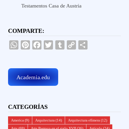
Testamentos Casa de Austria
COMPARTE:
WhatsApp
Pinterest
Facebook
Twitter
Tumblr
Copy
Compartir
Link
Academia.edu
CATEGORÍAS
America
(9)
Arquitectura
(14)
Arquitectura efímera
(12)
Arte
(69)
Arte Barroco en el siglo XVII
(36)
Artículo
(24)