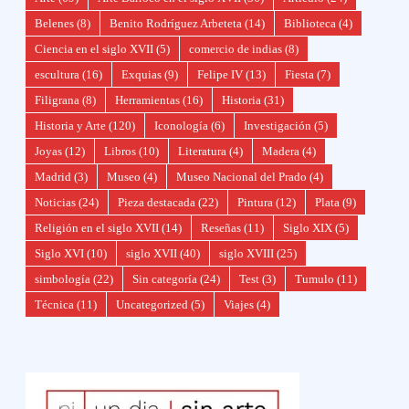
Belenes
(8)
Benito Rodríguez Arbeteta
(14)
Biblioteca
(4)
Ciencia en el siglo XVII
(5)
comercio de indias
(8)
escultura
(16)
Exquias
(9)
Felipe IV
(13)
Fiesta
(7)
Filigrana
(8)
Herramientas
(16)
Historia
(31)
Historia y Arte
(120)
Iconología
(6)
Investigación
(5)
Joyas
(12)
Libros
(10)
Literatura
(4)
Madera
(4)
Madrid
(3)
Museo
(4)
Museo Nacional del Prado
(4)
Noticias
(24)
Pieza destacada
(22)
Pintura
(12)
Plata
(9)
Religión en el siglo XVII
(14)
Reseñas
(11)
Siglo XIX
(5)
Siglo XVI
(10)
siglo XVII
(40)
siglo XVIII
(25)
simbología
(22)
Sin categoría
(24)
Test
(3)
Tumulo
(11)
Técnica
(11)
Uncategorized
(5)
Viajes
(4)