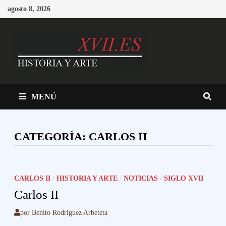
Saltar
agosto 8, 2026
al
contenido
MENÚ
CATEGORÍA:
CARLOS II
CARLOS II
/
HISTORIA Y ARTE
/
NOTICIAS
/
SIGLO XVII
Carlos II
por
Benito Rodriguez Arbeteta