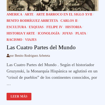
AMERICA
/
ARTE
/
ARTE BARROCO EN EL SIGLO XVII
/
BENITO RODRÍGUEZ ARBETETA
/
CARLOS II
/
ESCULTURA
/
EXQUIAS
/
FELIPE IV
/
HISTORIA
/
HISTORIA Y ARTE
/
ICONOLOGÍA
/
JOYAS
/
PLATA
/
RACISMO
/
VIAJES
Las Cuatro Partes del Mundo
por
Benito Rodriguez Arbeteta
Las Cuatro Partes del Mundo . Según el historiador
Gruzynski, la Monarquía Hispánica se aglutinó en un
“crisol de pueblos” de los continentes conocidos, por
…
LAS
LEER MÁS
CUATRO
PARTES
DEL