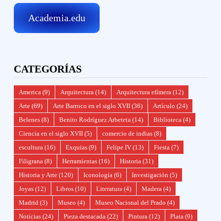
Academia.edu
CATEGORÍAS
America
(9)
Arquitectura
(14)
Arquitectura efímera
(12)
Arte
(69)
Arte Barroco en el siglo XVII
(36)
Artículo
(24)
Belenes
(8)
Benito Rodríguez Arbeteta
(14)
Biblioteca
(4)
Ciencia en el siglo XVII
(5)
comercio de indias
(8)
escultura
(16)
Exquias
(9)
Felipe IV
(13)
Fiesta
(7)
Filigrana
(8)
Herramientas
(16)
Historia
(31)
Historia y Arte
(120)
Iconología
(6)
Investigación
(5)
Joyas
(12)
Libros
(10)
Literatura
(4)
Madera
(4)
Madrid
(3)
Museo
(4)
Museo Nacional del Prado
(4)
Noticias
(24)
Pieza destacada
(22)
Pintura
(12)
Plata
(9)