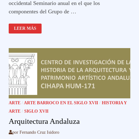
occidental Seminario anual en el que los
componentes del Grupo de …
INVESTIGACIÓN
LEER MÁS
UNIVERSIDAD
DE
SEVILLA
ARTE
/
ARTE BARROCO EN EL SIGLO XVII
/
HISTORIA Y
ARTE
/
SIGLO XVII
Arquitectura Andaluza
por
Fernando Cruz Isidoro