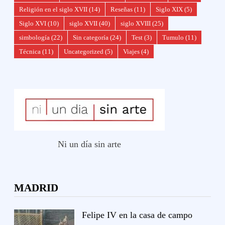
Religión en el siglo XVII
(14)
Reseñas
(11)
Siglo XIX
(5)
Siglo XVI
(10)
siglo XVII
(40)
siglo XVIII
(25)
simbología
(22)
Sin categoría
(24)
Test
(3)
Tumulo
(11)
Técnica
(11)
Uncategorized
(5)
Viajes
(4)
Ni un día sin arte
MADRID
Felipe IV en la casa de campo