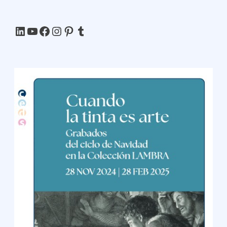
LinkedIn
YouTube
Facebook
Instagram
Pinterest
Tumblr