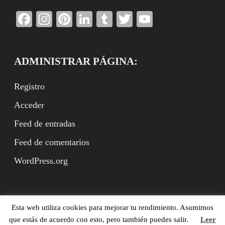
Facebook
Instagram
Pinterest
LinkedIn
Tumblr
Twitter
YouTube
Channel
ADMINISTRAR PÁGINA:
Registro
Acceder
Feed de entradas
Feed de comentarios
WordPress.org
Esta web utiliza cookies para mejorar tu rendimiento. Asumimos
Benito Rodríguez Arbeteta (ed.), XVII.es, Madrid,
que estás de acuerdo con esto, pero también puedes salir.
Leer
ISSN:2951-9659. (©XVII.es, ©Textos con derechos de los