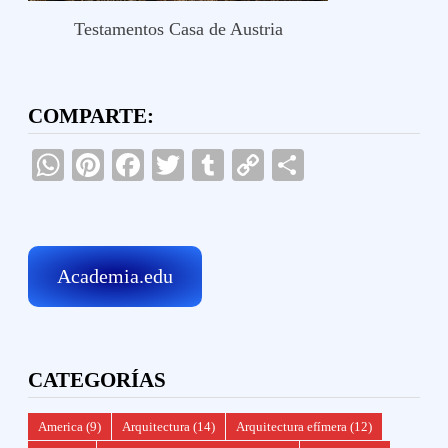
Testamentos Casa de Austria
COMPARTE:
WhatsApp
Pinterest
Facebook
Twitter
Tumblr
Copy
Compartir
Link
Academia.edu
CATEGORÍAS
America
(9)
Arquitectura
(14)
Arquitectura efímera
(12)