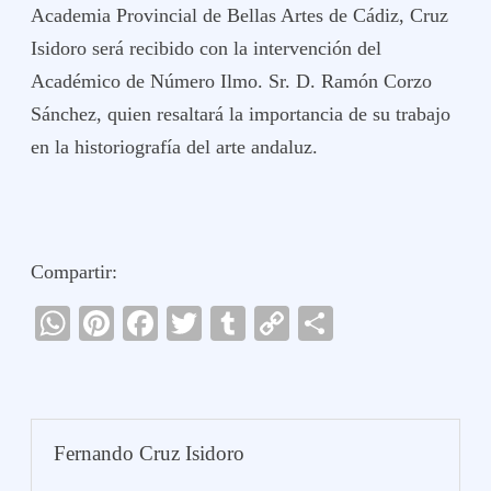
Academia Provincial de Bellas Artes de Cádiz, Cruz
Isidoro será recibido con la intervención del
Académico de Número Ilmo. Sr. D. Ramón Corzo
Sánchez, quien resaltará la importancia de su trabajo
en la historiografía del arte andaluz.
Compartir:
W
Pi
Fa
T
T
C
C
ha
nt
ce
wi
u
op
o
ts
er
bo
tte
m
y
m
A
es
ok
r
bl
Li
pa
Fernando Cruz Isidoro
pp
t
r
nk
rti