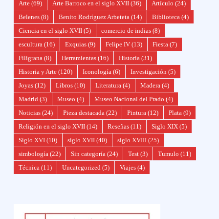
Arte
(69)
Arte Barroco en el siglo XVII
(36)
Artículo
(24)
Belenes
(8)
Benito Rodríguez Arbeteta
(14)
Biblioteca
(4)
Ciencia en el siglo XVII
(5)
comercio de indias
(8)
escultura
(16)
Exquias
(9)
Felipe IV
(13)
Fiesta
(7)
Filigrana
(8)
Herramientas
(16)
Historia
(31)
Historia y Arte
(120)
Iconología
(6)
Investigación
(5)
Joyas
(12)
Libros
(10)
Literatura
(4)
Madera
(4)
Madrid
(3)
Museo
(4)
Museo Nacional del Prado
(4)
Noticias
(24)
Pieza destacada
(22)
Pintura
(12)
Plata
(9)
Religión en el siglo XVII
(14)
Reseñas
(11)
Siglo XIX
(5)
Siglo XVI
(10)
siglo XVII
(40)
siglo XVIII
(25)
simbología
(22)
Sin categoría
(24)
Test
(3)
Tumulo
(11)
Técnica
(11)
Uncategorized
(5)
Viajes
(4)