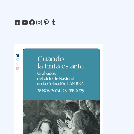
LinkedIn
YouTube
Facebook
Instagram
Pinterest
Tumblr