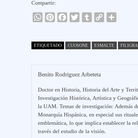
Compartir:
W
Pi
Fa
T
T
C
C
ha
nt
ce
wi
u
op
o
ts
er
bo
tte
m
y
m
A
es
ok
r
bl
Li
pa
ETIQUETADO
CUOSONE
ESMALTE
FILIGR
pp
t
r
nk
rti
r
Benito Rodriguez Arbeteta
Doctor en Historia, Historia del Arte y Ter
Investigación Histórica, Artística y Geográf
la UAM. Temas de investigación: Además de l
Monarquía Hispánica, en especial sus ritual
emblemática, lo que implica establecer la rel
través del estudio de la visión.