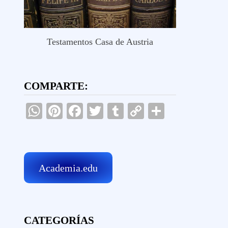
Testamentos Casa de Austria
COMPARTE:
WhatsApp
Pinterest
Facebook
Twitter
Tumblr
Copy
Comparti
Link
Academia.edu
CATEGORÍAS