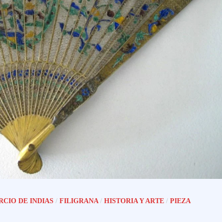
CIO DE INDIAS
/
FILIGRANA
/
HISTORIA Y ARTE
/
PIEZA