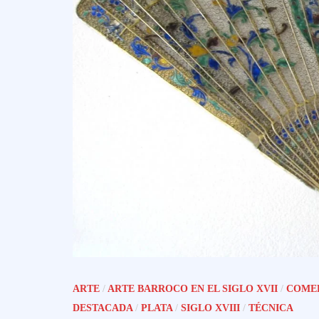
ARTE
/
ARTE BARROCO EN EL SIGLO XVII
/
COMER
DESTACADA
/
PLATA
/
SIGLO XVIII
/
TÉCNICA