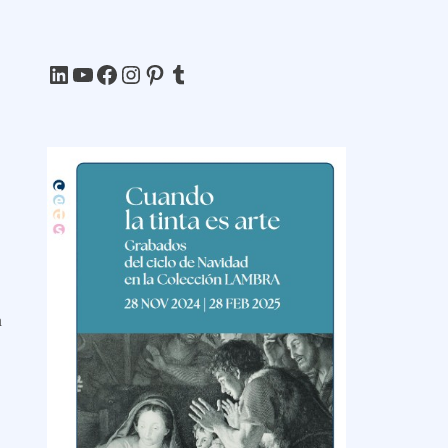
LinkedIn
YouTube
Facebook
Instagram
Pinterest
Tumblr
a