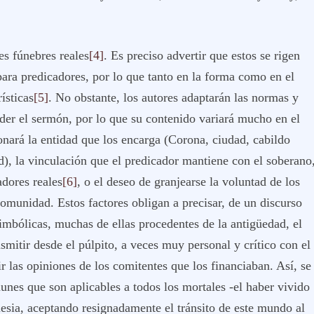
es fúnebres reales
[4]
. Es preciso advertir que estos se rigen
para predicadores, por lo que tanto en la forma como en el
ísticas
[5]
. No obstante, los autores adaptarán las normas y
er el sermón, por lo que su contenido variará mucho en el
onará la entidad que los encarga (Corona, ciudad, cabildo
d), la vinculación que el predicador mantiene con el soberano
adores reales
[6]
, o el deseo de granjearse la voluntad de los
comunidad. Estos factores obligan a precisar, de un discurso
simbólicas, muchas de ellas procedentes de la antigüedad, el
smitir desde el púlpito, a veces muy personal y crítico con el
r las opiniones de los comitentes que los financiaban. Así, se
munes que son aplicables a todos los mortales -el haber vivido
esia, aceptando resignadamente el tránsito de este mundo al