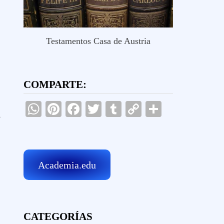
Testamentos Casa de Austria
COMPARTE:
WhatsApp
Pinterest
Facebook
Twitter
Tumblr
Copy
Comparti
,
Link
Academia.edu
CATEGORÍAS