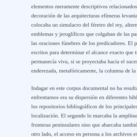
elementos meramente descriptivos relacionados 
decoración de las arquitecturas efímeras levant
colocaba un simulacro del féretro del rey, altern
emblemas y jeroglíficos que colgaban de las pa
las oraciones fúnebres de los predicadores. El
escritos para determinar el alcance exacto que t
permanecía viva, si se proyectaba hacia el suce
enderezada, metafóricamente, la columna de la 
Indagar en este corpus documental no ha resulta
enfrentarnos era su dispersión en diferentes b
los repositorios bibliográficos de los principal
localización. El segundo lo marcaba la amplitud 
fronteras peninsulares sino que abarcaba también 
otro lado, el acceso en persona a los archivos es