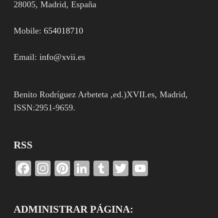
28005, Madrid, España
Mobile:
654018710
Email:
info@xvii.es
Benito Rodríguez Arbeteta ,ed.)XVII.es, Madrid,
ISSN:2951-9659.
RSS
Facebook
Instagram
Pinterest
LinkedIn
Tumblr
Twitter
YouTube
Channel
ADMINISTRAR PÁGINA: