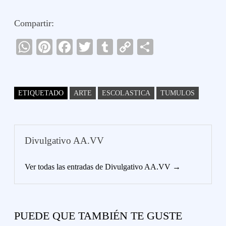
Compartir:
W
Pi
Fa
T
T
C
C
ha
nt
ce
wi
u
op
o
ts
er
bo
tte
m
y
m
A
es
ok
r
bl
Li
pa
ETIQUETADO
ARTE
ESCOLASTICA
TUMULOS
pp
t
r
nk
rti
r
Divulgativo AA.VV
Ver todas las entradas de Divulgativo AA.VV →
PUEDE QUE TAMBIÉN TE GUSTE