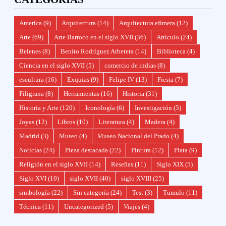
America
(9)
Arquitectura
(14)
Arquitectura efímera
(12)
Arte
(69)
Arte Barroco en el siglo XVII
(36)
Artículo
(24)
Belenes
(8)
Benito Rodríguez Arbeteta
(14)
Biblioteca
(4)
Ciencia en el siglo XVII
(5)
comercio de indias
(8)
escultura
(16)
Exquias
(9)
Felipe IV
(13)
Fiesta
(7)
Filigrana
(8)
Herramientas
(16)
Historia
(31)
Historia y Arte
(120)
Iconología
(6)
Investigación
(5)
Joyas
(12)
Libros
(10)
Literatura
(4)
Madera
(4)
Madrid
(3)
Museo
(4)
Museo Nacional del Prado
(4)
Noticias
(24)
Pieza destacada
(22)
Pintura
(12)
Plata
(9)
Religión en el siglo XVII
(14)
Reseñas
(11)
Siglo XIX
(5)
Siglo XVI
(10)
siglo XVII
(40)
siglo XVIII
(25)
simbología
(22)
Sin categoría
(24)
Test
(3)
Tumulo
(11)
Técnica
(11)
Uncategorized
(5)
Viajes
(4)