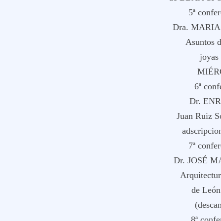
5ª confe
Dra. MARI
Asuntos d
joyas
MIÉR
6ª conf
Dr. EN
Juan Ruiz S
adscripcio
7ª confe
Dr. JOSÉ
Arquitectur
de León 
(desca
8ª confe