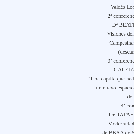
Valdés Lea
2ª conferen
Dª BEA
Visiones de
Campesinas
(desca
3ª conferen
D. ALE
“Una capilla que no h
un nuevo espacio
de 
4ª co
Dr RAFAE
Modernidad
de BBAA de Se