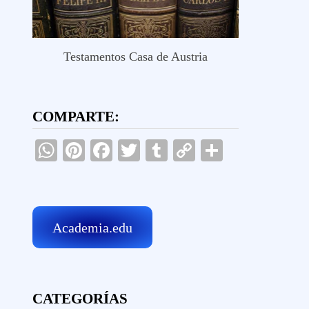
Testamentos Casa de Austria
COMPARTE:
WhatsApp
Pinterest
Facebook
Twitter
Tumblr
Copy
Comparti
Link
Academia.edu
CATEGORÍAS