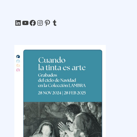
LinkedIn
YouTube
Facebook
Instagram
Pinterest
Tumblr