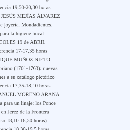
rencia 19,50-20,30 horas
A JESÚS MEJÍAS ÁLVAREZ
e joyería. Mondadientes,
 para la higiene bucal
COLES 19 de ABRIL
erencia 17-17,35 horas
RIQUE MUÑOZ NIETO
oriano (1701-1763): nuevas
nes a su catálogo pictórico
rencia 17,35-18,10 horas
 MANUEL MORENO ARANA
a para un linaje: los Ponce
en Jerez de la Frontera
nso 18,10-18,30 horas)
rencia 18,30-19,5 horas