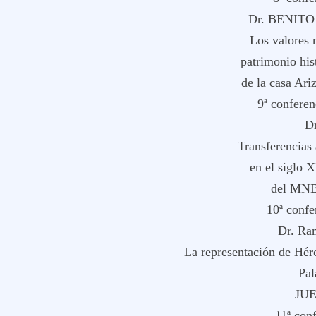
Dr. BENIT
Los valores 
patrimonio his
de la casa Ar
9ª conferen
Dr
Transferencias 
en el siglo 
del MNB
10ª confe
Dr. R
La representación de Hérc
Pal
JUE
11ª con