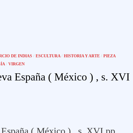
CIO DE INDIAS
/
ESCULTURA
/
HISTORIA Y ARTE
/
PIEZA
ÍA
/
VIRGEN
eva España ( México ) , s. XVI
España ( México ) , s. XVI pp.