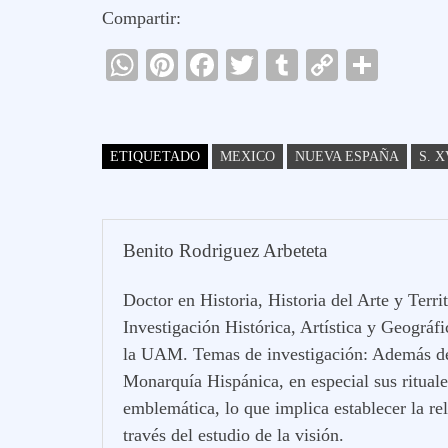
Compartir:
W
Pi
Fa
T
T
C
C
ha
nt
ce
wi
u
op
o
ts
er
bo
tte
m
y
m
A
es
ok
r
bl
Li
pa
ETIQUETADO
MEXICO
NUEVA ESPAÑA
S. X
pp
t
r
nk
rti
r
Benito Rodriguez Arbeteta
Doctor en Historia, Historia del Arte y Ter
Investigación Histórica, Artística y Geográf
la UAM. Temas de investigación: Además de l
Monarquía Hispánica, en especial sus ritual
emblemática, lo que implica establecer la rel
través del estudio de la visión.