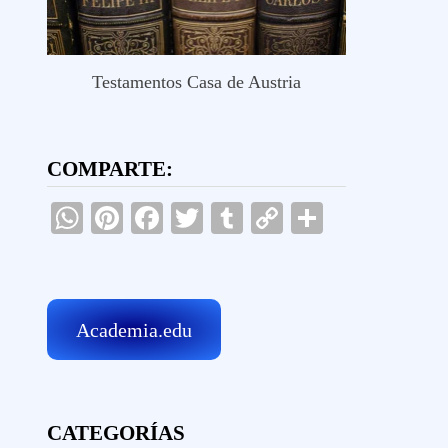
Testamentos Casa de Austria
COMPARTE:
WhatsApp
Pinterest
Facebook
Twitter
Tumblr
Copy
Comparti
Link
Academia.edu
CATEGORÍAS