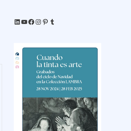
LinkedIn
YouTube
Facebook
Instagram
Pinterest
Tumblr