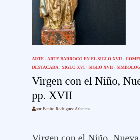
ARTE
/
ARTE BARROCO EN EL SIGLO XVII
/
COMER
DESTACADA
/
SIGLO XVI
/
SIGLO XVII
/
SIMBOLOG
Virgen con el Niño, Nu
pp. XVII
por
Benito Rodriguez Arbeteta
Virgen con el Niño, Nueva 