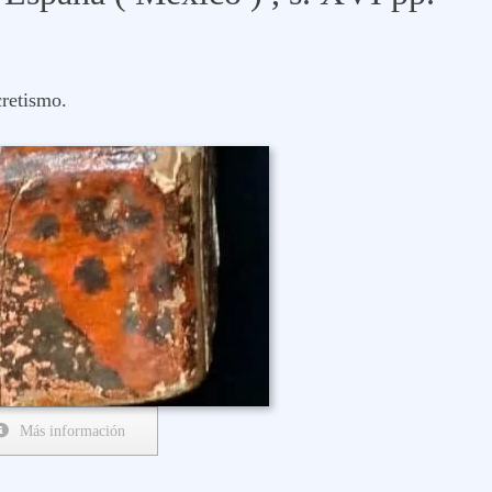
cretismo.
Más información