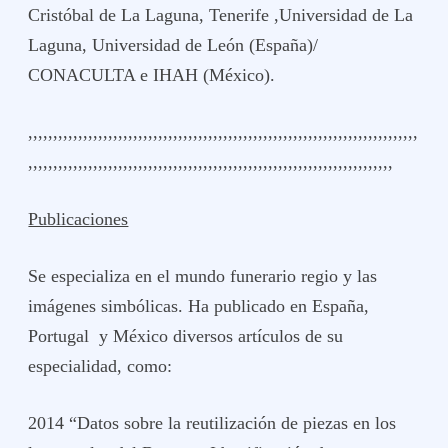
Cristóbal de La Laguna, Tenerife ,Universidad de La
Laguna, Universidad de León (España)/
CONACULTA e IHAH (México).
,,,,,,,,,,,,,,,,,,,,,,,,,,,,,,,,,,,,,,,,,,,,,,,,,,,,,,,,,,,,,,,,,,,,,,,,,,,,,,
,,,,,,,,,,,,,,,,,,,,,,,,,,,,,,,,,,,,,,,,,,,,,,,,,,,,,,,,,,,,,,,,,,,,,,,,,
Publicaciones
Se especializa en el mundo funerario regio y las
imágenes simbólicas. Ha publicado en España,
Portugal y México diversos artículos de su
especialidad, como:
2014 “Datos sobre la reutilización de piezas en los