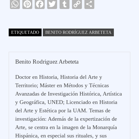
W
Pi
Fa
T
T
C
C
ha
nt
ce
wi
u
op
o
ts
er
bo
tte
m
y
m
A
es
ok
r
bl
Li
pa
ETIQUETADO
BENITO RODRÍGUEZ ARBETETA
pp
t
r
nk
rti
r
Benito Rodriguez Arbeteta
Doctor en Historia, Historia del Arte y
Territorio; Máster en Métodos y Técnicas
Avanzadas de Investigación Histórica, Artística
y Geográfica, UNED; Licenciado en Historia
del Arte y Estética por la UAM. Temas de
investigación: Además de la expertización de
Arte, se centra en la imagen de la Monarquía
Hispánica, en especial sus rituales, y sus