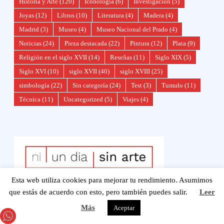
Historia y Arte
(120)
Iconología
(6)
Investigación
(5)
Joyas
(12)
Libros
(10)
Literatura
(4)
Madera
(4)
Madrid
(3)
Museo
(4)
Museo Nacional del Prado
(4)
Noticias
(24)
Pieza destacada
(22)
Pintura
(12)
Plata
(9)
Religión en el siglo XVII
(14)
Reseñas
(11)
Siglo XIX
(5)
Siglo XVI
(10)
siglo XVII
(40)
siglo XVIII
(25)
simbología
(22)
Sin categoría
(24)
Test
(3)
Tumulo
(11)
Técnica
(11)
Uncategorized
(5)
Viajes
(4)
Esta web utiliza cookies para mejorar tu rendimiento. Asumimos
Ni un día sin arte
que estás de acuerdo con esto, pero también puedes salir.
Leer
Más
Aceptar