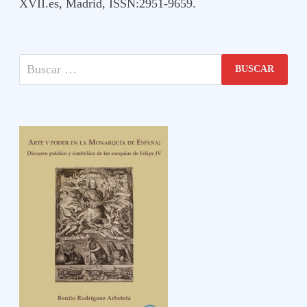
XVII.es, Madrid, ISSN:2951-9659.
Buscar: