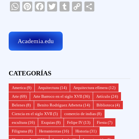
WhatsApp
Pinterest
Facebook
Twitter
Tumblr
Copy
Compartir
Link
Academia.edu
CATEGORÍAS
America
(9)
Arquitectura
(14)
Arquitectura efímera
(12)
Arte
(69)
Arte Barroco en el siglo XVII
(36)
Artículo
(24)
Belenes
(8)
Benito Rodríguez Arbeteta
(14)
Biblioteca
(4)
Ciencia en el siglo XVII
(5)
comercio de indias
(8)
escultura
(16)
Exquias
(9)
Felipe IV
(13)
Fiesta
(7)
Filigrana
(8)
Herramientas
(16)
Historia
(31)