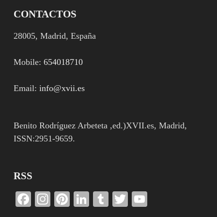
CONTACTOS
28005, Madrid, España
Mobile:
654018710
Email:
info@xvii.es
Benito Rodríguez Arbeteta ,ed.)XVII.es, Madrid,
ISSN:2951-9659.
RSS
Facebook
Instagram
Pinterest
LinkedIn
Tumblr
Twitter
YouTube
Channel