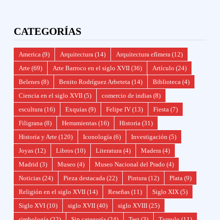
CATEGORÍAS
America
(9)
Arquitectura
(14)
Arquitectura efímera
(12)
Arte
(69)
Arte Barroco en el siglo XVII
(36)
Artículo
(24)
Belenes
(8)
Benito Rodríguez Arbeteta
(14)
Biblioteca
(4)
Ciencia en el siglo XVII
(5)
comercio de indias
(8)
escultura
(16)
Exquias
(9)
Felipe IV
(13)
Fiesta
(7)
Filigrana
(8)
Herramientas
(16)
Historia
(31)
Historia y Arte
(120)
Iconología
(6)
Investigación
(5)
Joyas
(12)
Libros
(10)
Literatura
(4)
Madera
(4)
Madrid
(3)
Museo
(4)
Museo Nacional del Prado
(4)
Noticias
(24)
Pieza destacada
(22)
Pintura
(12)
Plata
(9)
Religión en el siglo XVII
(14)
Reseñas
(11)
Siglo XIX
(5)
Siglo XVI
(10)
siglo XVII
(40)
siglo XVIII
(25)
simbología
(22)
Sin categoría
(24)
Test
(3)
Tumulo
(11)