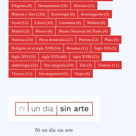
Filigrana
(8)
Herramientas
(16)
Historia
(31)
Historia y Arte
(120)
Iconología
(6)
Investigación
(5)
Joyas
(12)
Libros
(10)
Literatura
(4)
Madera
(4)
Madrid
(3)
Museo
(4)
Museo Nacional del Prado
(4)
Noticias
(24)
Pieza destacada
(22)
Pintura
(12)
Plata
(9)
Religión en el siglo XVII
(14)
Reseñas
(11)
Siglo XIX
(5)
Siglo XVI
(10)
siglo XVII
(40)
siglo XVIII
(25)
simbología
(22)
Sin categoría
(24)
Test
(3)
Tumulo
(11)
Técnica
(11)
Uncategorized
(5)
Viajes
(4)
Ni un día sin arte