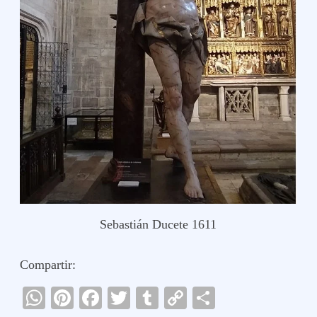
Sebastián Ducete 1611
Compartir:
W
Pi
Fa
T
T
C
C