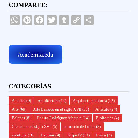
COMPARTE:
WhatsApp
Pinterest
Facebook
Twitter
Tumblr
Copy
Compartir
Link
Academia.edu
CATEGORÍAS
America
(9)
Arquitectura
(14)
Arquitectura efímera
(12)
Arte
(69)
Arte Barroco en el siglo XVII
(36)
Artículo
(24)
Belenes
(8)
Benito Rodríguez Arbeteta
(14)
Biblioteca
(4)
Ciencia en el siglo XVII
(5)
comercio de indias
(8)
escultura
(16)
Exquias
(9)
Felipe IV
(13)
Fiesta
(7)