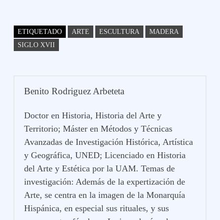
ha
nt
ce
wi
u
op
o
ts
er
bo
tte
m
y
m
A
es
ok
r
bl
Li
pa
ETIQUETADO
ARTE
ESCULTURA
MADERA
pp
t
r
nk
rti
SIGLO XVII
r
Benito Rodriguez Arbeteta
Doctor en Historia, Historia del Arte y
Territorio; Máster en Métodos y Técnicas
Avanzadas de Investigación Histórica, Artística
y Geográfica, UNED; Licenciado en Historia
del Arte y Estética por la UAM. Temas de
investigación: Además de la expertización de
Arte, se centra en la imagen de la Monarquía
Hispánica, en especial sus rituales, y sus