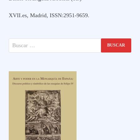
XVII.es, Madrid, ISSN:2951-9659.
Buscar: