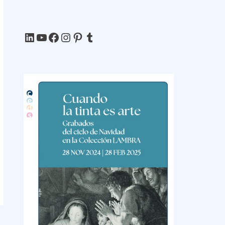
LinkedIn
YouTube
Facebook
Instagram
Pinterest
Tumblr