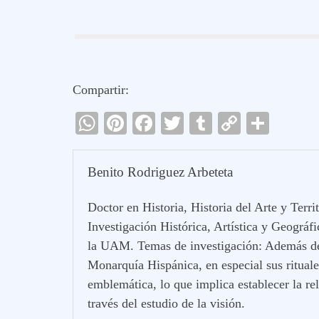
Compartir:
W
Pi
Fa
T
T
C
C
ha
nt
ce
wi
u
op
o
ts
er
bo
tte
m
y
m
Benito Rodriguez Arbeteta
A
es
ok
r
bl
Li
pa
Doctor en Historia, Historia del Arte y Ter
pp
t
r
nk
rti
Investigación Histórica, Artística y Geográf
r
la UAM. Temas de investigación: Además de l
Monarquía Hispánica, en especial sus ritual
emblemática, lo que implica establecer la rel
través del estudio de la visión.