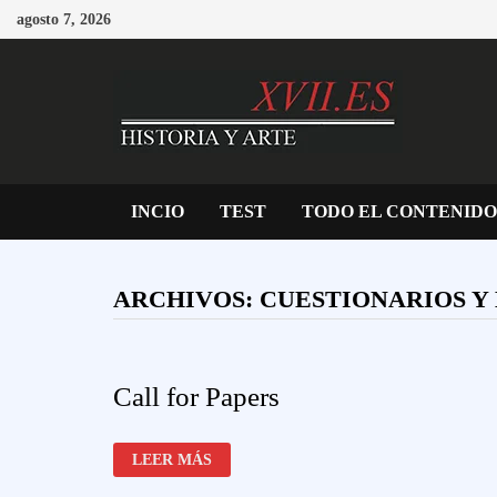
Saltar
agosto 7, 2026
al
contenido
INCIO
TEST
TODO EL CONTENIDO
ARCHIVOS:
CUESTIONARIOS Y
Call for Papers
CALL
LEER MÁS
FOR
PAPERS