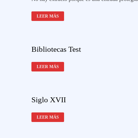
PROTEGIDO:
LEER MÁS
CATALOGACIÓN
AUTOMÁTICA
(C.T.A)
Bibliotecas Test
BIBLIOTECAS
LEER MÁS
TEST
Siglo XVII
SIGLO
LEER MÁS
XVII