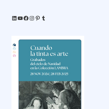
LinkedIn
YouTube
Facebook
Instagram
Pinterest
Tumblr