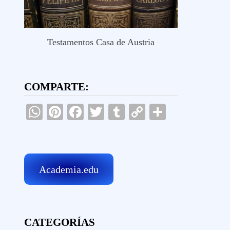
Testamentos Casa de Austria
COMPARTE:
WhatsApp
Pinterest
Facebook
Twitter
Tumblr
Copy
Comparti
Link
Academia.edu
CATEGORÍAS