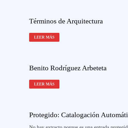
Términos de Arquitectura
TÉRMINOS
LEER MÁS
DE
ARQUITECTURA
Benito Rodríguez Arbeteta
BENITO
LEER MÁS
RODRÍGUEZ
ARBETETA
Protegido: Catalogación Automáti
No hay extracto porque es una entrada protegid