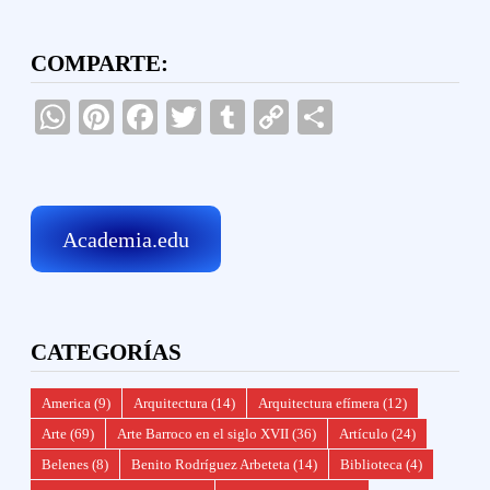
COMPARTE:
WhatsApp
Pinterest
Facebook
Twitter
Tumblr
Copy
Compartir
Link
Academia.edu
CATEGORÍAS
America
(9)
Arquitectura
(14)
Arquitectura efímera
(12)
Arte
(69)
Arte Barroco en el siglo XVII
(36)
Artículo
(24)
Belenes
(8)
Benito Rodríguez Arbeteta
(14)
Biblioteca
(4)