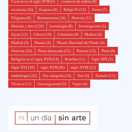
Ciencia en el siglo XVII
(5)
comercio de indias
(8)
escultura
(16)
Exquias
(9)
Felipe IV
(13)
Fiesta
(7)
Filigrana
(8)
Herramientas
(16)
Historia
(31)
Historia y Arte
(120)
Iconología
(6)
Investigación
(5)
Joyas
(12)
Libros
(10)
Literatura
(4)
Madera
(4)
Madrid
(3)
Museo
(4)
Museo Nacional del Prado
(4)
Noticias
(24)
Pieza destacada
(22)
Pintura
(12)
Plata
(9)
Religión en el siglo XVII
(14)
Reseñas
(11)
Siglo XIX
(5)
Siglo XVI
(10)
siglo XVII
(40)
siglo XVIII
(25)
simbología
(22)
Sin categoría
(24)
Test
(3)
Tumulo
(11)
Técnica
(11)
Uncategorized
(5)
Viajes
(4)