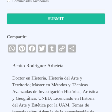
Comunidades Autónomas
Compartir:
W
Pi
Fa
T
T
C
C
ha
nt
ce
wi
u
op
o
ts
er
bo
tte
m
y
m
Benito Rodriguez Arbeteta
A
es
ok
r
bl
Li
pa
Doctor en Historia, Historia del Arte y
pp
t
r
nk
rti
Territorio; Máster en Métodos y Técnicas
r
Avanzadas de Investigación Histórica, Artística
y Geográfica, UNED; Licenciado en Historia
del Arte y Estética por la UAM. Temas de
investigación: Además de la expertización de