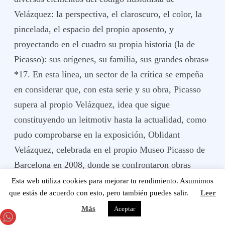
Velázquez: la perspectiva, el claroscuro, el color, la
pincelada, el espacio del propio aposento, y
proyectando en el cuadro su propia historia (la de
Picasso): sus orígenes, su familia, sus grandes obras»
*17. En esta línea, un sector de la crítica se empeña
en considerar que, con esta serie y su obra, Picasso
supera al propio Velázquez, idea que sigue
constituyendo un leitmotiv hasta la actualidad, como
pudo comprobarse en la exposición, Oblidant
Velázquez, celebrada en el propio Museo Picasso de
Barcelona en 2008, donde se confrontaron obras
clásicas con las de Picasso. En las universidades
Esta web utiliza cookies para mejorar tu rendimiento. Asumimos
que estás de acuerdo con esto, pero también puedes salir.
Leer
españolas asimismo se insiste en este concepto de
Más
Aceptar
superación del arte clásico por parte de Picasso,